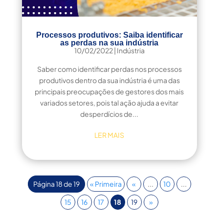
Processos produtivos: Saiba identificar
as perdas na sua indústria
10/02/2022
|
Indústria
Saber como identificar perdas nos processos
produtivos dentro da sua indústria é uma das
principais preocupações de gestores dos mais
variados setores, pois tal ação ajuda a evitar
desperdícios de...
LER MAIS
Página 18 de 19
« Primeira
«
...
10
...
15
16
17
18
19
»