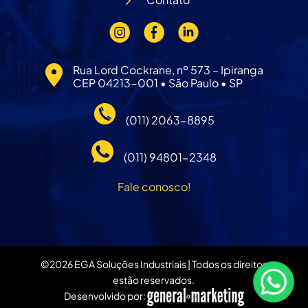
Rua Lord Cockrane, nº 573 – Ipiranga
CEP 04213-001 • São Paulo • SP
(011) 2063-8895
(011) 94801-2348
Fale conosco!
©
2026
EGA Soluções Industriais | Todos os direitos
estão reservados.
Desenvolvido por: