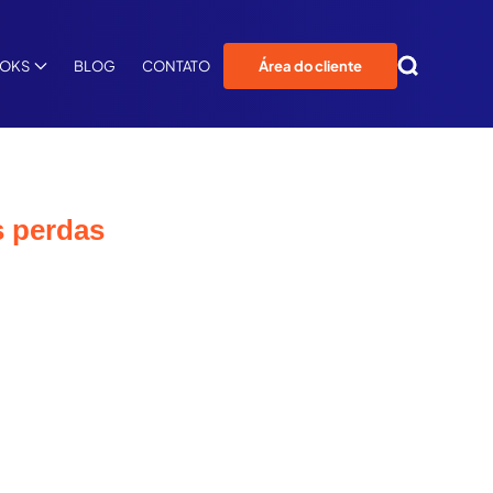
OOKS
BLOG
CONTATO
Área do cliente
s perdas