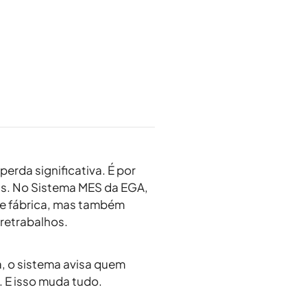
rda significativa. É por
as
. No
Sistema MES da EGA
,
de fábrica, mas também
retrabalhos
.
, o sistema avisa quem
. E isso muda tudo.