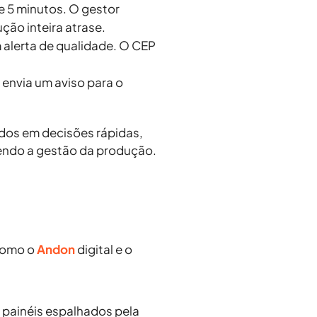
e 5 minutos. O gestor
ão inteira atrase.
alerta de qualidade. O CEP
 envia um aviso para o
os em decisões rápidas,
endo a
gestão da produção
.
 como o
Andon
digital
e o
m painéis espalhados pela