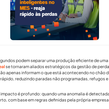
gundos podem separar uma produção eficiente de uma pe
eal
se tornaram aliados estratégicos da
gestão de perd
 não apenas informam o que está acontecendo no chão 
 rápido, reduzindo
paradas não programadas
,
refugos
e
o impacto é profundo: quando uma anomalia é detectada
rto, com base em regras definidas pela própria empresa