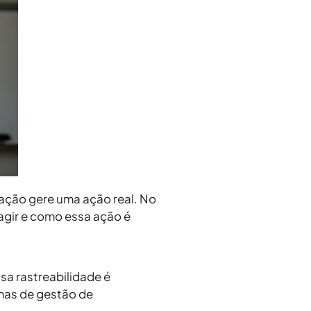
cação gere uma ação real. No
agir
e
como essa ação é
sa rastreabilidade é
amas de
gestão de