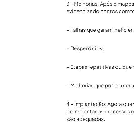
3 – Melhorias
: Após o mapea
evidenciando pontos como
– Falhas que geram ineficiên
– Desperdícios;
– Etapas repetitivas ou que
– Melhorias que podem ser a
4 – Implantação
: Agora que
de implantar os processos ma
são adequadas.