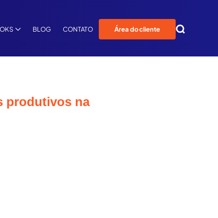
OOKS
BLOG
CONTATO
Área do cliente
 produtivos na