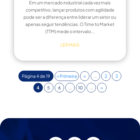
Em um mercado industrial cada vez mais
competitivo, lançar produtos com agilidade
pode ser a diferença entre liderar um setor ou
apenas seguir tendências. O Time to Market
(TTM) mede o intervalo...
LER MAIS
Página 4 de 19
« Primeira
«
...
2
3
4
5
6
...
10
...
»