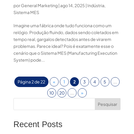
por
General Marketing
|
ago 14, 2025
|
Indústria
,
Sistema MES
Imagine uma fábrica onde tudo funciona como um
relógio. Produção fluindo, dados sendo coletados em
tempo real, gargalos detectados antes de virarem
problemas. Parece ideal? Pois é exatamente esse o
cenário que o Sistema MES (Manufacturing Execution
System) pode...
Página 2 de 22
«
1
2
3
4
5
...
10
20
...
»
Pesquisar
Recent Posts