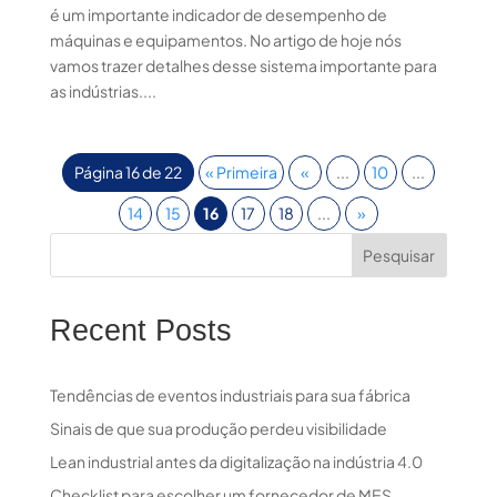
é um importante indicador de desempenho de
máquinas e equipamentos. No artigo de hoje nós
vamos trazer detalhes desse sistema importante para
as indústrias....
Página 16 de 22
« Primeira
«
...
10
...
14
15
16
17
18
...
»
Pesquisar
Recent Posts
Tendências de eventos industriais para sua fábrica
Sinais de que sua produção perdeu visibilidade
Lean industrial antes da digitalização na indústria 4.0
Checklist para escolher um fornecedor de MES