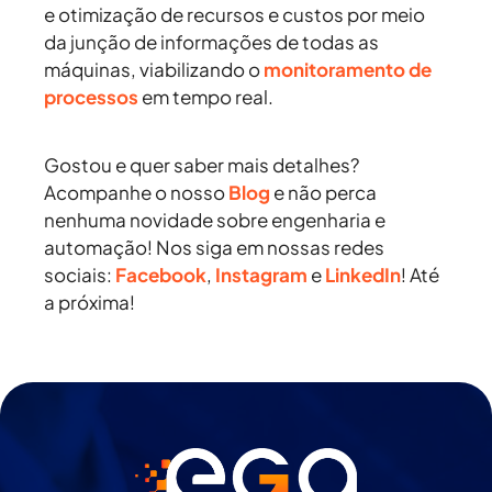
e otimização de recursos e custos por meio
da junção de informações de todas as
máquinas, viabilizando o
monitoramento de
processos
em tempo real.
Gostou e quer saber mais detalhes?
Acompanhe o nosso
Blog
e não perca
nenhuma novidade sobre engenharia e
automação! Nos siga em nossas redes
sociais:
Facebook
,
Instagram
e
LinkedIn
! Até
a próxima!